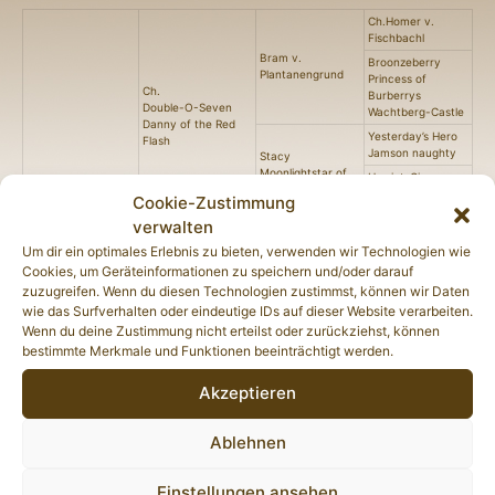
Ch.Homer v.
Fischbachl
Bram v.
Broonzeberry
Plantanengrund
Princess of
Ch.
Burberrys
Double-O-Seven
Wachtberg-Castle
Danny of the Red
Yesterday’s Hero
Flash
Jamson naughty
Stacy
Moonlightstar of
Harriet-Ginger-
Ch.
the Red Flash
Lady of the Red
Cookie-Zustimmung
Hearts Passion
Flash
Jasper of the Red
verwalten
Dubliner Hole in
Flash
Um dir ein optimales Erlebnis zu bieten, verwenden wir Technologien wie
One
Ch. Free Minds
Cookies, um Geräteinformationen zu speichern und/oder darauf
Dorian
Zennith
zuzugreifen. Wenn du diesen Technologien zustimmst, können wir Daten
Ankaranska
wie das Surfverhalten oder eindeutige IDs auf dieser Website verarbeiten.
Yesterday’s Hero
Ch.Yesterday’s
Joanna Kyra
Wenn du deine Zustimmung nicht erteilst oder zurückziehst, können
Hero Veit at Glen
Ch. Yesterday’s
bestimmte Merkmale und Funktionen beeinträchtigt werden.
O’Shea
Hero Aaliah new
Yesterday’s Hero
Love
Akzeptieren
Zoom Dream
Flying
Navylark Torbay
Ablehnen
Yesterday’s Hero
Rhapsody Red
Jamson Naughty
Dimaond’s
Shannon
Einstellungen ansehen
Yates Remember