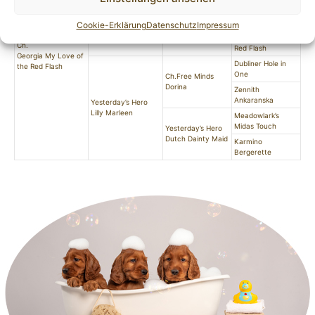
Me of the Red Flash
Ashkhan-Duke of
Green Land
Cookie-Erklärung
Datenschutz
Impressum
Imagination of Red
Flash
Embassy of the
Ch.
Red Flash
Georgia My Love of
Dubliner Hole in
the Red Flash
One
Ch.Free Minds
Dorina
Zennith
Ankaranska
Yesterday’s Hero
Lilly Marleen
Meadowlark’s
Midas Touch
Yesterday’s Hero
Dutch Dainty Maid
Karmino
Bergerette