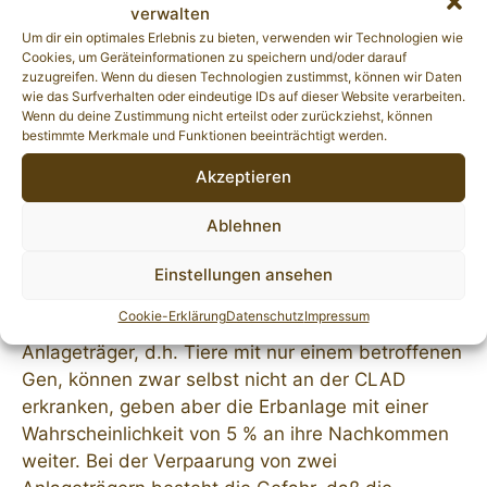
verwalten
es kommt zur Gelenkschwellung und die Tiere
Um dir ein optimales Erlebnis zu bieten, verwenden wir Technologien wie
zeigen den für CLAD typischen schwankenden
Cookies, um Geräteinformationen zu speichern und/oder darauf
zuzugreifen. Wenn du diesen Technologien zustimmst, können wir Daten
Gang. Auch ein Anschwellen der Kieferknochen
wie das Surfverhalten oder eindeutige IDs auf dieser Website verarbeiten.
wird als häufiges Symptom beschrieben.
Wenn du deine Zustimmung nicht erteilst oder zurückziehst, können
bestimmte Merkmale und Funktionen beeinträchtigt werden.
Meist sind die Entzündungen mit hohem Fieber
Akzeptieren
verbunden. Therapien mit Antibiotika oder
Antiphlogistika zeigen hier nur kurzfristige Erfolge.
Ablehnen
CLAD wird autosomal-rezessiv vererbt, d.h. nur
Einstellungen ansehen
wenn ein Hund je ein betroffenes Gen von Vater
Cookie-Erklärung
Datenschutz
Impressum
und Mutter erhält, wird er erkranken.
Anlageträger, d.h. Tiere mit nur einem betroffenen
Gen, können zwar selbst nicht an der CLAD
erkranken, geben aber die Erbanlage mit einer
Wahrscheinlichkeit von 5 % an ihre Nachkommen
weiter. Bei der Verpaarung von zwei