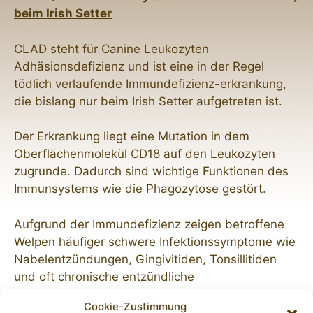
beim Irish Setter
CLAD steht für Canine Leukozyten
Adhäsionsdefizienz und ist eine in der Regel
tödlich verlaufende Immundefizienz-erkrankung,
die bislang nur beim Irish Setter aufgetreten ist.
Der Erkrankung liegt eine Mutation in dem
Oberflächenmolekül CD18 auf den Leukozyten
zugrunde. Dadurch sind wichtige Funktionen des
Immunsystems wie die Phagozytose gestört.
Aufgrund der Immundefizienz zeigen betroffene
Welpen häufiger schwere Infektionssymptome wie
Nabelentzündungen, Gingivitiden, Tonsillitiden
und oft chronische entzündliche
Dermatitiden. Später kommen im Alter von etwa 8
Cookie-Zustimmung
bis 12 Wochen häufig Gelenkentzündungen hinzu;