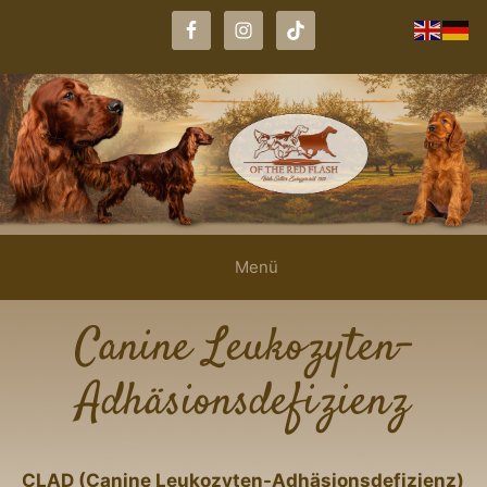
Zum
Inhalt
springen
Menü
Canine Leukozyten-
Adhäsionsdefizienz
CLAD (Canine Leukozyten-Adhäsionsdefizienz)