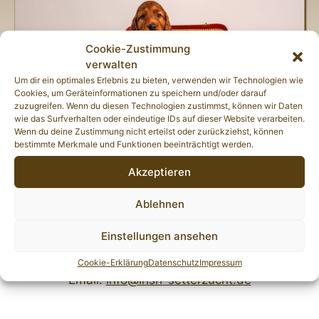
Cookie-Zustimmung
verwalten
Um dir ein optimales Erlebnis zu bieten, verwenden wir Technologien wie
Cookies, um Geräteinformationen zu speichern und/oder darauf
zuzugreifen. Wenn du diesen Technologien zustimmst, können wir Daten
wie das Surfverhalten oder eindeutige IDs auf dieser Website verarbeiten.
Wenn du deine Zustimmung nicht erteilst oder zurückziehst, können
bestimmte Merkmale und Funktionen beeinträchtigt werden.
Akzeptieren
Irish Setter Of the Red Flash
Ablehnen
Ellen ten Brink
Einstellungen ansehen
Tel.: 0421 41 70 150
Cookie-Erklärung
Datenschutz
Impressum
Email:
info@irish-setterzucht.de