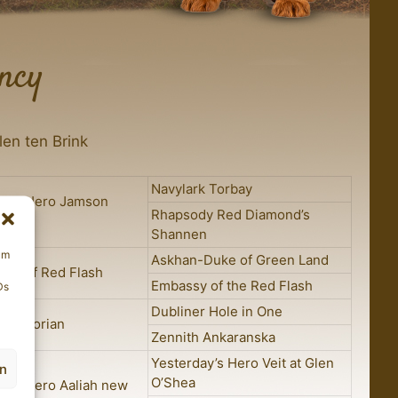
ncy
len ten Brink
Navylark Torbay
ay’s Hero Jamson
Rhapsody Red Diamond’s
y
Shannen
um
Askhan-Duke of Green Land
ion of Red Flash
Embassy of the Red Flash
Ds
Dubliner Hole in One
nds Dorian
Zennith Ankaranska
Yesterday’s Hero Veit at Glen
en
O’Shea
ay’s Hero Aaliah new