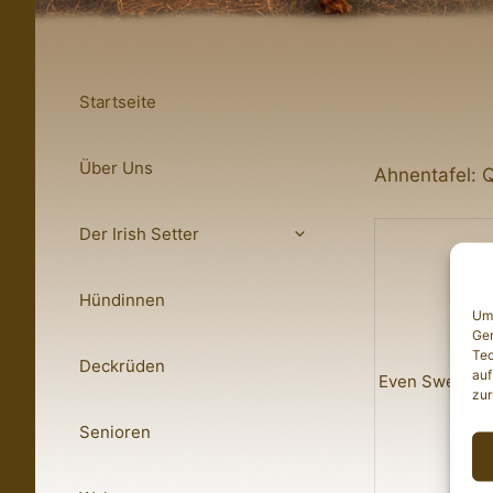
Startseite
Über Uns
Ahnentafel: Q
Der Irish Setter
Hündinnen
Um 
Ger
Tec
Deckrüden
auf
Even Sweeter 
zur
Senioren