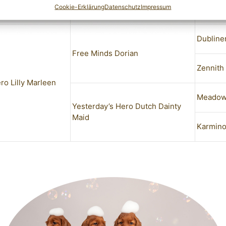
Love
Cookie-Erklärung
Datenschutz
Impressum
Dubline
Free Minds Dorian
Zennith
ro Lilly Marleen
Meadowl
Yesterday’s Hero Dutch Dainty
Maid
Karmino