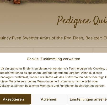
Pedigree Qui
uincy Even Sweeter Xmas of the Red Flash, Besitzer: El
Yesterd
Cookie-Zustimmung verwalten
Naught
Yates Remember Me of the Red
Flash
dir ein optimales Erlebnis zu bieten, verwenden wir Technologien wie Cookies, 
äteinformationen zu speichern und/oder darauf zuzugreifen. Wenn du diesen
Imaginat
hnologien zustimmst, können wir Daten wie das Surfverhalten oder eindeutige I
 dieser Website verarbeiten. Wenn du deine Zustimmung nicht erteilst oder
of the Red Flash
ückziehst, können bestimmte Merkmale und Funktionen beeinträchtigt werden.
Free Mi
Akzeptieren
Ablehnen
Einstellungen anseh
Yesterday’s Hero Joanna Kyra
Yesterd