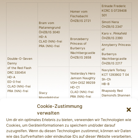
Erinade Frederic
KCRC S 0729408
Homer vom
S01
Fischabachl
ÖHZB/IS 2721
Simoti Nera
Bram vom
ÖHZB/IS 2347
Platanengrund
ÖHZB/IS 3040
Karo v. Pinkafeld
HD-A
ÖHZB/IS 2390
Bronzeberry
CLAD (NN)-frei
Princess of
Annyberry Princess
PRA (NN)-frei
Burberrys
of
Wachtbergcastle
Burberrys
ÖHZB/IS 2658
Double-O-Seven
Wachtbergcastle
Danny
ÖHZB/IS 2217
of the Red Flash
Navylark Torbay
DRC 330454
Yesterday’s Hero
KCT 1293902 T 04
HD-A
Jamson Naughty
Sh-Ch
ED-0 frei
VDH-DISZ 99259
HB-B
CLAD (NN)-frei
HD-C1
Rhapsody Red
PRA (NN)-frei
CLAD (NN)-frei
Stacy
Diamond’s Shannen
PRA (NN)-frei
Moonlightstar
DISZ 94296
Schussfest
of the Red
HD fast normal
Cookie-Zustimmung
FlashDRC 295878
HD-A
Harriet-Ginger-
Askhan Duke of
verwalten
CLAD (NN)-frei
Lady
Green Land
Um dir ein optimales Erlebnis zu bieten, verwenden wir Technologien wie
PRA (NN)-frei
of the Red
VDS 94054
Cookies, um Geräteinformationen zu speichern und/oder darauf
FlashVDS 97056
HD-B
HD-A
Schussfest
zuzugreifen. Wenn du diesen Technologien zustimmst, können wir Daten
CLAD (NN)-frei
wie das Surfverhalten oder eindeutige IDs auf dieser Website verarbeiten.