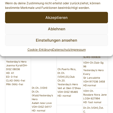
Sweet Sharleen
PRA (NN)-frei
Wenn du deine Zustimmung nicht erteilst oder zurückziehst, können
v.d. Wester Huy
Schussfest
bestimmte Merkmale und Funktionen beeinträchtigt werden.
Dubliner Donovan
Ju.Ch.(Club),Dt.Ch.
the Demure
(VDH)
Akzeptieren
S 13542/97
Dubliners Hole in
Club Sg.2006,
One
Dark Auburn’s Fun
Club Ch. 2006
S 14617/2000
in Dublin
Ablehnen
Dt.Ch..(VDH)
HD: normal
S 14474/98
Dt.Ch.(Klub)Free
Romarne Rialto
Minds Dorian
Einstellungen ansehen
LOI 98-21046
SLR IS-001034
Zeninith
HD: normal
Ch.J-SLO, Ch-SLO
Ankaranska
Cookie-Erklärung
Datenschutz
Impressum
Red Renny
SLRIS-000991
Ankaranska
SLRIS-000826
Yesterday’s Hero
VDH-Ch.Club-Sg
Joanna KyraVDH-
96
DISZ 08036
Ch.Puerto Rico,
Yesterday’s Hero
HD: A1
Dt.Ch.
Every
ED: 0-frei
(VDH),ES,Club
Sir Lancalotte
CLAD (NN)-frei
Ch.20.
VDH 917036 3458
PRA (NN)-frei
Yesterday’s Hero
HD:normal
Dt.Ch..(VDH)
Veit at Glen O’Shea
VDH-Ch.
Dt.Ch.
VDH-DISZ 95465
Rosslare Nora Jane
(Klub)Yesterday’s
HD: normal
LOSH 627994
Hero
HD: fast nomal
Aaliah new Love
VDH-DISZ 04117
Dt.Ch.(VDH),Öst.
HD: normal
C.