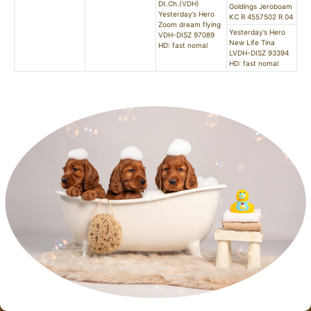
Dt.Ch.(VDH)
Goldings Jeroboam
Yesterday’s Hero
KC R 4557502 R 04
Zoom dream flying
Yesterday’s Hero
VDH-DISZ 97089
New Life Tina
HD: fast nomal
LVDH-DISZ 93394
HD: fast nomal