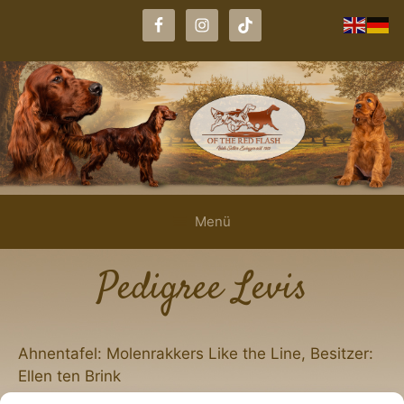
Zum
Inhalt
springen
Menü
Pedigree Levis
Ahnentafel: Molenrakkers Like the Line, Besitzer:
Ellen ten Brink