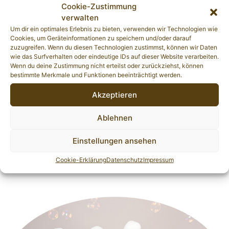
Cookie-Zustimmung
Avon Farm Lost in
verwalten
the Fog
Eireannmada
Neverending Story
Um dir ein optimales Erlebnis zu bieten, verwenden wir Technologien wie
Eireannmada
Queen of Rock
Cookies, um Geräteinformationen zu speichern und/oder darauf
Eireannmada Now
zuzugreifen. Wenn du diesen Technologien zustimmst, können wir Daten
Setterlands
or Never
Tamburello At
wie das Surfverhalten oder eindeutige IDs auf dieser Website verarbeiten.
Eireannmada Rachel
Pendorec
Wenn du deine Zustimmung nicht erteilst oder zurückziehst, können
Alexandra
Shelomith Verry
bestimmte Merkmale und Funktionen beeinträchtigt werden.
Merry
Akzeptieren
Setterlands
Tamburello At
Applegrove I am
Pendoric
The Dragon’s AID
Ablehnen
Applegrove Look
Molenrakkers
At me I’m Natalie
Garline Grace
Fairhaven
Einstellungen ansehen
Hellacopters
Molenrakkers
Crytsal Clear
Molenkrakkers
Cookie-Erklärung
Datenschutz
Impressum
Beautyful Bibi