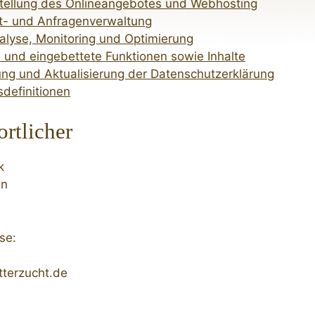
stellung des Onlineangebotes und Webhosting
t- und Anfragenverwaltung
lyse, Monitoring und Optimierung
s und eingebettete Funktionen sowie Inhalte
ng und Aktualisierung der Datenschutzerklärung
sdefinitionen
rtlicher
k
en
se:
tterzucht.de