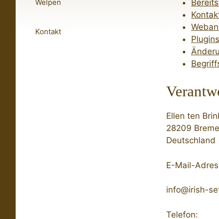
Bereit
Welpen
Kontak
Webana
Kontakt
Plugin
Änderu
Begriff
Verantwo
Ellen ten Brin
28209 Brem
Deutschland
E-Mail-Adres
info@irish-se
Telefon: