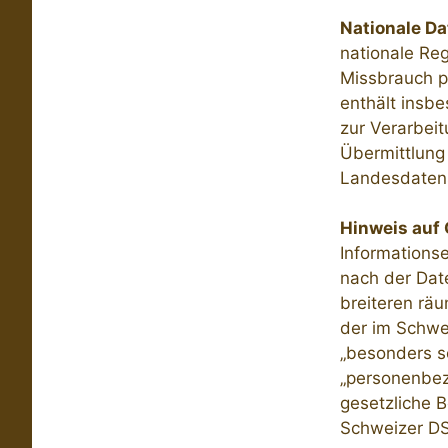
Nationale D
nationale Re
Missbrauch p
enthält insb
zur Verarbei
Übermittlung 
Landesdatens
Hinweis auf
Informations
nach der Dat
breiteren rä
der im Schwe
„besonders s
„personenbez
gesetzliche 
Schweizer D