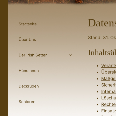
Daten
Startseite
Stand: 31. O
Über Uns
Inhaltsü
Der Irish Setter
Verant
Hündinnen
Übersi
Maßgeb
Sicher
Deckrüden
Interna
Löschu
Senioren
Rechte
Einsat