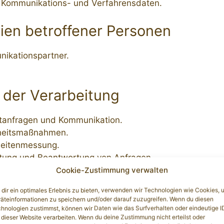
 Kommunikations- und Verfahrensdaten.
ien betroffener Personen
ikationspartner.
.
der Verarbeitung
tanfragen und Kommunikation.
heitsmaßnahmen.
eitenmessung.
tung und Beantwortung von Anfragen.
ck.
Cookie-Zustimmung verwalten
e mit nutzerbezogenen Informationen.
dir ein optimales Erlebnis zu bieten, verwenden wir Technologien wie Cookies, 
stellung unseres Onlineangebotes und Nutzerfreundlichk
äteinformationen zu speichern und/oder darauf zuzugreifen. Wenn du diesen
tionstechnische Infrastruktur.
hnologien zustimmst, können wir Daten wie das Surfverhalten oder eindeutige I
 dieser Website verarbeiten. Wenn du deine Zustimmung nicht erteilst oder