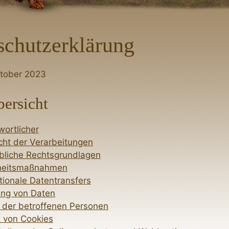
schutzerklärung
ktober 2023
bersicht
wortlicher
cht der Verarbeitungen
liche Rechtsgrundlagen
heitsmaßnahmen
tionale Datentransfers
ng von Daten
 der betroffenen Personen
z von Cookies