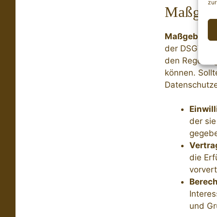
zur
Maßgebl
Maßgebliche
der DSGVO, a
den Regelung
können. Sollt
Datenschutze
Einwill
der si
gegebe
Vertra
die Erf
vorver
Berecht
Interes
und Gr