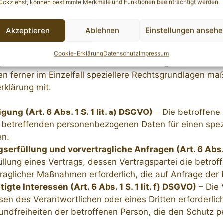
ückziehst, können bestimmte Merkmale und Funktionen beeinträchtigt werden.
iche Rechtsgrundlagen
Akzeptieren
Ablehnen
Einstellungen anseh
 Rechtsgrundlagen nach der DSGVO:
Im Folgenden er
uf deren Basis wir personenbezogene Daten verarbeiten
Cookie-Erklärung
Datenschutz
Impressum
en der DSGVO nationale Datenschutzvorgaben in Ihrem
en ferner im Einzelfall speziellere Rechtsgrundlagen maßg
rklärung mit.
igung (Art. 6 Abs. 1 S. 1 lit. a) DSGVO)
– Die betroffene 
e betreffenden personenbezogenen Daten für einen sp
n.
gserfüllung und vorvertragliche Anfragen (Art. 6 Abs. 1
üllung eines Vertrags, dessen Vertragspartei die betrof
traglicher Maßnahmen erforderlich, die auf Anfrage der 
igte Interessen (Art. 6 Abs. 1 S. 1 lit. f) DSGVO)
– Die 
sen des Verantwortlichen oder eines Dritten erforderlic
undfreiheiten der betroffenen Person, die den Schutz 