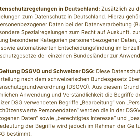
atenschutzregelungen in Deutschland:
Zusätzlich zu 
gelungen zum Datenschutz in Deutschland. Hierzu gehö
ersonenbezogener Daten bei der Datenverarbeitung (
esondere Spezialregelungen zum Recht auf Auskunft, z
tung besonderer Kategorien personenbezogener Daten, 
sowie automatisierten Entscheidungsfindung im Einzelfal
chutzgesetze der einzelnen Bundesländer zur Anwend
 Geltung DSGVO und Schweizer DSG:
Diese Datenschut
erteilung nach dem schweizerischen Bundesgesetz über
enschutzgrundverordnung (DSGVO). Aus diesem Grund bi
umlichen Anwendung und Verständlichkeit die Begriffe
izer DSG verwendeten Begriffe „Bearbeitung“ von „Per
chützenswerte Personendaten“ werden die in der DSGVO
ogenen Daten“ sowie „berechtigtes Interesse“ und „bes
Bedeutung der Begriffe wird jedoch im Rahmen der Gel
SG bestimmt.