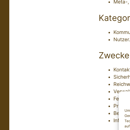
Meta-,
Kategor
Kommun
Nutzer
Zwecke 
Kontak
Sicher
Reichw
Verwal
Feedba
Profil
Um 
Bereit
Ger
Informa
Tec
auf