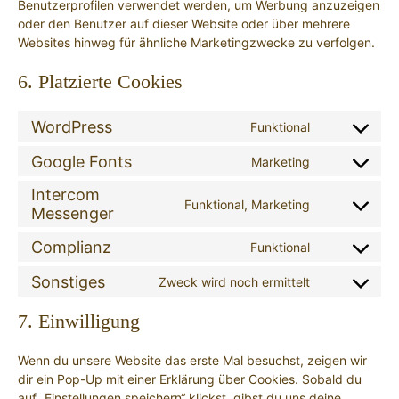
Benutzerprofilen verwendet werden, um Werbung anzuzeigen
oder den Benutzer auf dieser Website oder über mehrere
Websites hinweg für ähnliche Marketingzwecke zu verfolgen.
6. Platzierte Cookies
WordPress
Funktional
Consent
to
Google Fonts
Marketing
Consent
service
to
wordpress
Intercom
Funktional, Marketing
service
Messenger
Consent
google-
to
fonts
Complianz
Funktional
service
Consent
intercom-
to
Sonstiges
Zweck wird noch ermittelt
messenger
Consent
service
to
complianz
7. Einwilligung
service
sonstiges
Wenn du unsere Website das erste Mal besuchst, zeigen wir
dir ein Pop-Up mit einer Erklärung über Cookies. Sobald du
auf „Einstellungen speichern“ klickst, gibst du uns deine